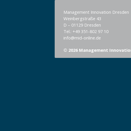
Management Innovation Dresden
Weinbergstraße 43
D – 01129 Dresden
Tel.: +49 351-802 97 10
info@mid-online.de
© 2026 Management Innovatio