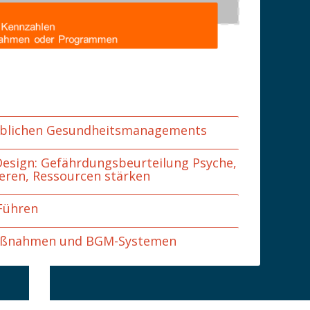
ieblichen Gesundheitsmanagements
esign: Gefährdungsbeurteilung Psyche,
eren, Ressourcen stärken
Führen
aßnahmen und BGM-Systemen