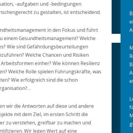
isation, -aufgaben und -bedingungen
nschengerecht zu gestalten, ist entscheidend.
B
e
sundheitsmanagement in den Fokus und führt
A
t zu einem Gesundheitsmanagement? Welche
es? Wie sind Gefährdungsbeurteilungen
M
hzuführen? Welche Chancen und Risiken
R
 Arbeitsformen einher? Wie können Resilienz
B
n? Welche Rolle spielen Führungskräfte, was
A
ten? Wie erfolgreich sind die schon
e
rganisation?…
L
n wir die Antworten auf diese und andere
f
ekte mit dem Ziel, im ersten Schritt die
M
er zu verstehen, greifbar zu machen und
g
ifizieren. Wir legen Wert auf eine