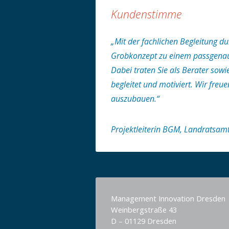
Kundenstimme
„Mit der fachlichen Begleitung
Grobkonzept zu einem passgenaue
Dabei traten Sie als Berater sowi
begleitet und motiviert. Wir fr
auszubauen.“
Projektleiterin BGM, Landratsam
Management Innovation Dresden
Weinbergstraße 43
D – 01129 Dresden