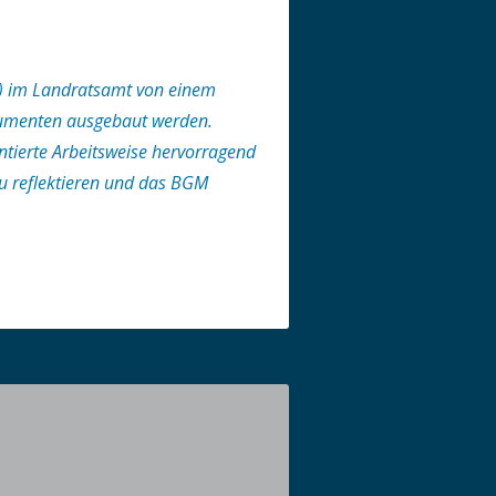
M) im Landratsamt von einem
rumenten ausgebaut werden.
ntierte Arbeitsweise hervorragend
zu reflektieren und das BGM