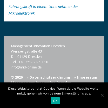
Führungskraft in einem Unternehmen der
Mikroelektronik
Management Innovation Dresden
Weinbergstraße 43
D – 01129 Dresden
Tel.: +49 351-802 97 10
info@mid-online.de
© 2026
» Datenschutzerklärung
» Impressum
Management Innovation Dresden
Diese Website benutzt Cookies. Wenn du die Website weiter
nutzt, gehen wir von deinem Einverständnis aus.
OK