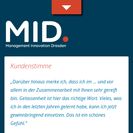
Kundenstimme
„Darüber hinaus merke ich, dass ich im … und vor
allem in der Zusammenarbeit mit Ihnen sehr gereift
bin. Gelassenheit ist hier das richtige Wort. Vieles, was
ich in den letzten Jahren gelernt habe, kann ich jetzt
gewinnbringend einsetzen. Das ist ein schönes
Gefühl.“